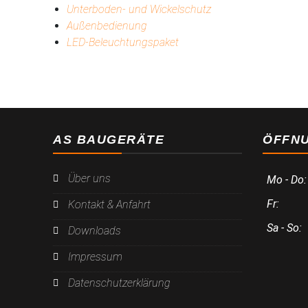
Unterboden- und Wickelschutz
Außenbedienung
LED-Beleuchtungspaket
AS BAUGERÄTE
ÖFFN
Über uns
Mo - Do:
Fr:
Kontakt & Anfahrt
Sa - So:
Downloads
Impressum
Datenschutzerklärung