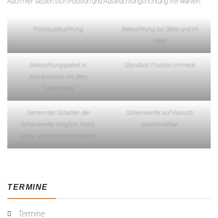
Auch hier lassen sich Position und Ausleuchtungsrichtung frei wählen.
Frontausleuchtung
Beleuchtung zur Seite und im
Heck
Beleuchtungspaket in
Standard Position im Heck
Kombination mit dem
Traktorkäfig
Getrenntes Schalten der
Scheinwerfer auf Wunsch
Scheinwerfer möglich: Front-
positionierbar
Mitte- und Heckscheinwerfer
TERMINE
Termine