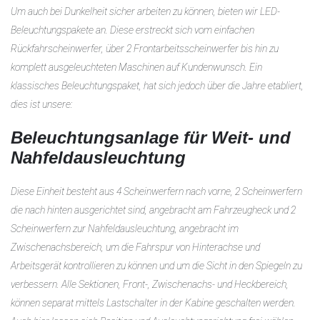
Um auch bei Dunkelheit sicher arbeiten zu können, bieten wir LED-
Beleuchtungspakete an. Diese erstreckt sich vom einfachen
Rückfahrscheinwerfer, über 2 Frontarbeitsscheinwerfer bis hin zu
komplett ausgeleuchteten Maschinen auf Kundenwunsch. Ein
klassisches Beleuchtungspaket, hat sich jedoch über die Jahre etabliert,
dies ist unsere:
Beleuchtungsanlage
für Weit- und
Nahfeldausleuchtung
Diese Einheit besteht aus 4 Scheinwerfern nach vorne, 2 Scheinwerfern
die nach hinten ausgerichtet sind, angebracht am Fahrzeugheck und 2
Scheinwerfern zur Nahfeldausleuchtung, angebracht im
Zwischenachsbereich, um die Fahrspur von Hinterachse und
Arbeitsgerät kontrollieren zu können und um die Sicht in den Spiegeln zu
verbessern. Alle Sektionen, Front-, Zwischenachs- und Heckbereich,
können separat mittels Lastschalter in der Kabine geschalten werden.