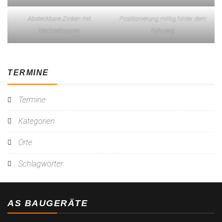
Absteckbare Zinken mit
Positionierung mittig hinter dem
Wechselkappen
Fahrzeig
TERMINE
Termine
Kategorien
Orte
Schlagwörter
AS BAUGERÄTE