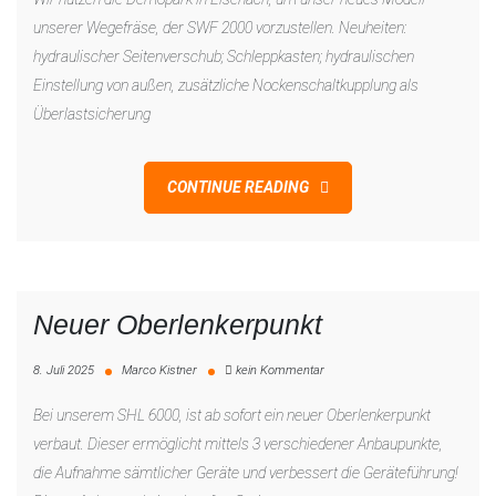
der
unserer Wegefräse, der SWF 2000 vorzustellen. Neuheiten:
SWF
hydraulischer Seitenverschub; Schleppkasten; hydraulischen
2000
Einstellung von außen, zusätzliche Nockenschaltkupplung als
auf
Überlastsicherung
der
Demopark
CONTINUE READING
Neuer Oberlenkerpunkt
zu
8. Juli 2025
Marco Kistner
kein Kommentar
Neuer
Bei unserem SHL 6000, ist ab sofort ein neuer Oberlenkerpunkt
Oberlenkerpunkt
verbaut. Dieser ermöglicht mittels 3 verschiedener Anbaupunkte,
die Aufnahme sämtlicher Geräte und verbessert die Geräteführung!